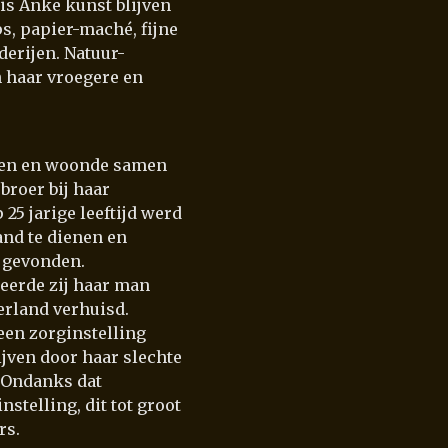
is Anke kunst blijven
s, papier-maché, fijne
derijen. Natuur-
n haar vroegere en
oren en woonde samen
broer bij haar
25 jarige leeftijd werd
nd te dienen en
g gevonden.
leerde zij haar man
erland verhuisd.
een zorginstelling
jven door haar slechte
 Ondanks dat
nstelling, dit tot groot
rs.