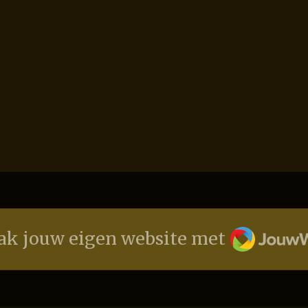
JouwWeb
k jouw eigen website met