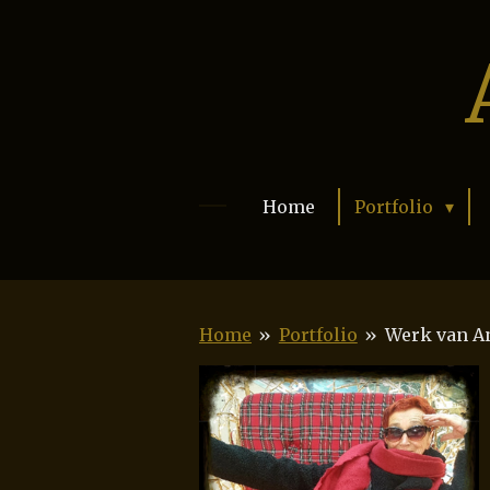
Ga
direct
naar
de
hoofdinhoud
Home
Portfolio
Home
»
Portfolio
»
Werk van A