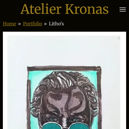
Atelier Kronas
Ga
direct
naar
Home
»
Portfolio
»
Litho's
de
hoofdinhoud